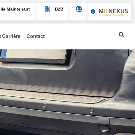
lle Maintenant
B2B
Albanian
English
 Carrière
Contact
Deutsch
Italiano