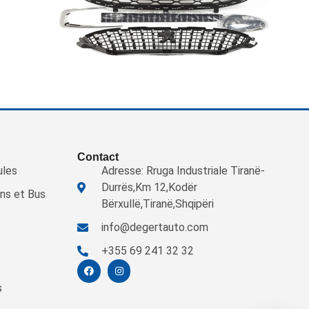
Contact
ules
Adresse: Rruga Industriale Tiranë-
Durrës,Km 12,Kodër
ns et Bus
Bërxullë,Tiranë,Shqipëri
info@degertauto.com
+355 69 241 32 32
s