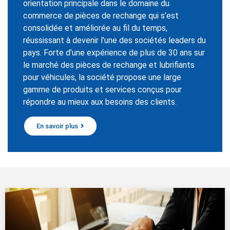
orientation principale dans le domaine du
commerce de pièces de rechange qui s’est
consolidée et améliorée au fil du temps,
réussissant à devenir l’une des sociétés leaders du
pays. Forte d’une expérience de plus de 30 ans sur
le marché des pièces de rechange et lubrifiants
pour véhicules, la société propose une large
gamme de produits et services conçus pour
répondre au mieux aux besoins des clients.
En savoir plus