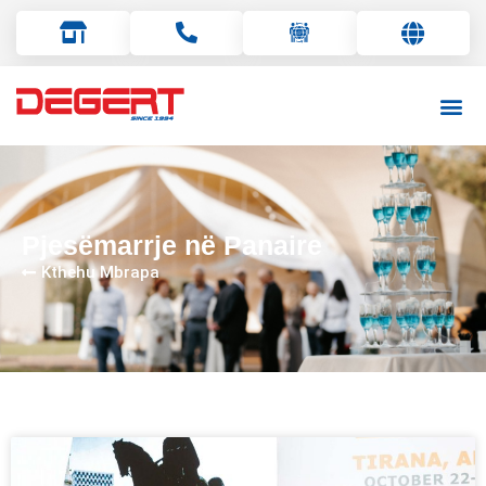
English
Français
Deutsch
Pjesëmarrje në Panaire
Italiano
Kthehu Mbrapa