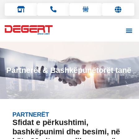
English
Français
Deutsch
Partnerët & Bashkëpunëtorët tanë
Italiano
PARTNERËT
Sfidat e përkushtimi,
bashkëpunimi dhe besimi, në