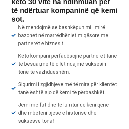
këto 30 vite na ndihmuan për
të ndërtuar kompaninë që kemi
sot.
Në mendojmë se bashkëpunimi i mirë
bazohet në marrëdhëniet miqësore me
partnerët e biznesit.
Këto kompani përfaqësojnë partnerët tanë
të besuar,me të cilët ndajmë suksesin
tonë të vazhdueshëm.
Sigurimi i zgjidhjeve më të mira për klientët
tanë është ajo që kemi të përbashkët.
Jemi me fat dhe të lumtur që keni qenë
dhe mbeteni pjesë e historisë dhe
suksesve tona!