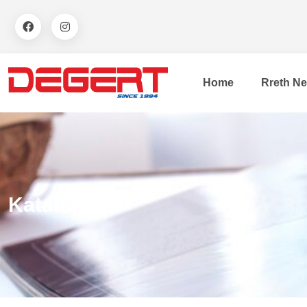
Home
Rreth N
Katalogë