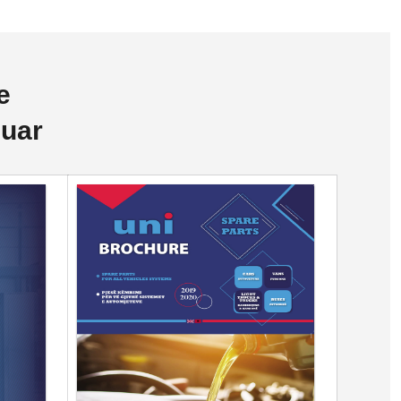
e
juar