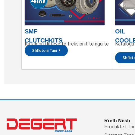
SMF
OIL
CLUTCHKITS
COOL
Katalogu i kiteve të freksionit të ngurtë
Katalogu 
Shfletoni Tani
Shfleto
Rreth Nesh
Produktet To