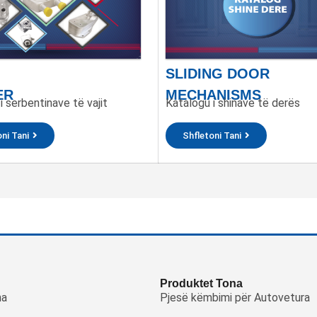
SLIDING DOOR
ER
MECHANISMS
i serbentinave të vajit
Katalogu i shinave të derës
ni Tani
Shfletoni Tani
Produktet Tona
na
Pjesë këmbimi për Autovetura