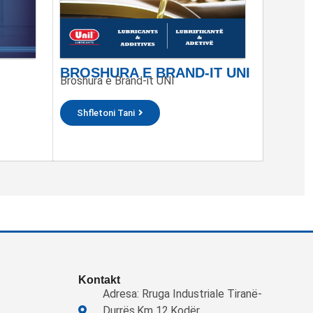
BROSHURA E BRAND-IT UNI
Broshura e Brand-it UNI
Shfletoni Tani
Kontakt
Adresa: Rruga Industriale Tiranë-
Durrës,Km 12,Kodër